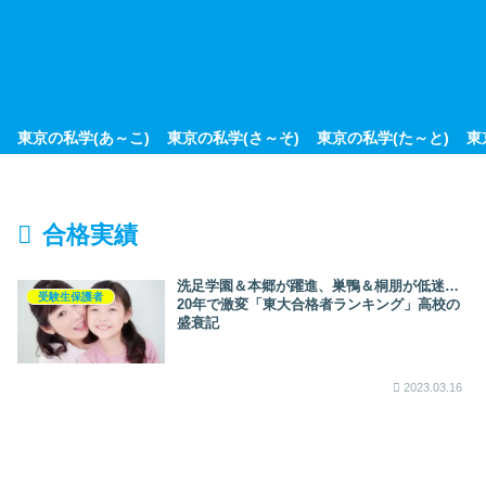
東京の私学(あ～こ)
東京の私学(さ～そ)
東京の私学(た～と)
東
合格実績
洗足学園＆本郷が躍進、巣鴨＆桐朋が低迷…
受験生保護者
20年で激変「東大合格者ランキング」高校の
盛衰記
2023.03.16