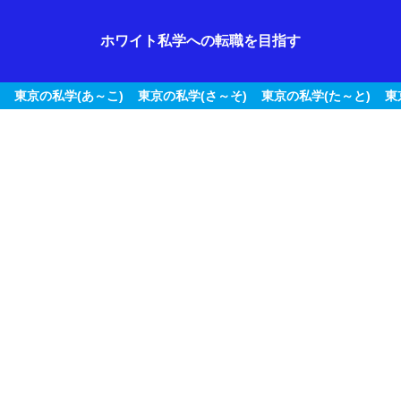
ホワイト私学への転職を目指す
東京の私学(あ～こ)
東京の私学(さ～そ)
東京の私学(た～と)
東