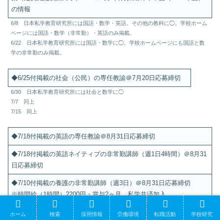
の情報
6/8 日本私学教育研究所には国語・数学・英語。その他の教科に◯。学校ホーム
ページには国語・数学（非常勤）・英語のみ掲載。
6/22 日本私学教育研究所には国語・数学に◯。学校ホームページにも国語と数
学の非常勤のみ掲載。
◆6/25付掲載の社会（公民）の専任教諭＠7月20日応募締切
6/30 日本私学教育研究所には社会と数学に◯
7/7 同上
7/15 同上
◆7/18付掲載の英語の専任教諭＠8月31日応募締切
◆7/18付掲載の英語ネイティブの非常勤講師（週1日4時間）＠8月31
日応募締切
◆7/10付掲載の養護の非常勤講師（週3日）＠8月31日応募締切
※時間給（1時間）2200円・賞与2ヶ月。私学共済加入
7/23 日本私学教育研究所には英語とその他に◯
ホーム
検索
採用情報
労働環境
転職活動
学校研究
8/1 同上