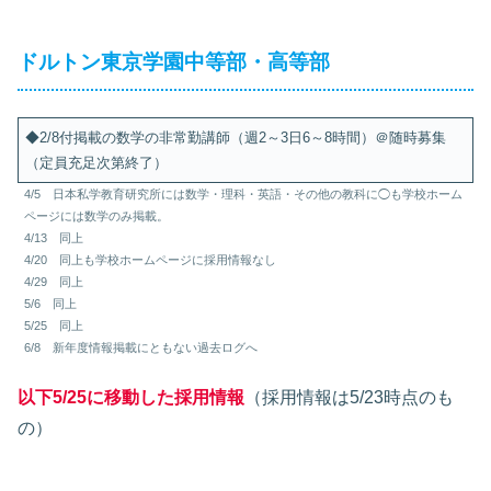
ドルトン東京学園中等部・高等部
◆2/8付掲載の数学の非常勤講師（週2～3日6～8時間）＠随時募集
（定員充足次第終了）
4/5 日本私学教育研究所には数学・理科・英語・その他の教科に◯も学校ホーム
ページには数学のみ掲載。
4/13 同上
4/20 同上も学校ホームページに採用情報なし
4/29 同上
5/6 同上
5/25 同上
6/8 新年度情報掲載にともない過去ログへ
以下5/25に移動した採用情報
（採用情報は5/23時点のも
の）