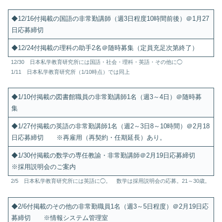
◆12/16付掲載の国語の非常勤講師（週3日程度10時間前後）＠1月27
日応募締切
◆12/24付掲載の理科の助手2名＠随時募集（定員充足次第終了）
12/30 日本私学教育研究所には国語・社会・理科・英語・その他に◯
1/11 日本私学教育研究所（1/10時点）では同上
◆1/10付掲載の図書館職員の非常勤講師1名（週3～4日）＠随時募
集
◆1/27付掲載の英語の非常勤講師1名（週2～3日8～10時間）＠2月18
日応募締切 ※再雇用（再契約・任期延長）あり。
◆1/30付掲載の数学の専任教諭・非常勤講師＠2月19日応募締切
※採用説明会のご案内
2/5 日本私学教育研究所には英語に◯。 数学は採用説明会の応募。21～30歳。
◆2/6付掲載のその他の非常勤職員1名（週3～5日程度）＠2月19日応
募締切 ※情報システム管理室