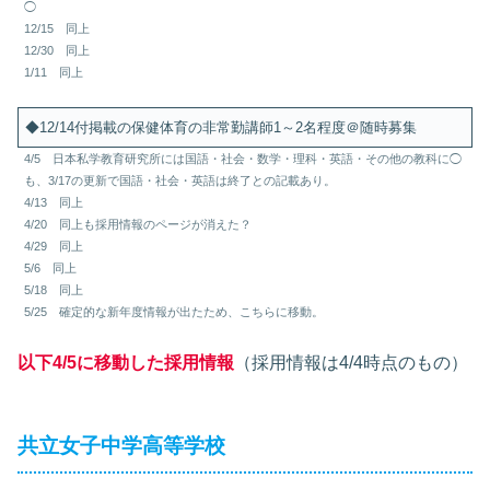
◯
12/15 同上
12/30 同上
1/11 同上
◆12/14付掲載の保健体育の非常勤講師1～2名程度＠随時募集
4/5 日本私学教育研究所には国語・社会・数学・理科・英語・その他の教科に◯
も、3/17の更新で国語・社会・英語は終了との記載あり。
4/13 同上
4/20 同上も採用情報のページが消えた？
4/29 同上
5/6 同上
5/18 同上
5/25 確定的な新年度情報が出たため、こちらに移動。
以下4/5に移動した採用情報
（採用情報は4/4時点のもの）
共立女子中学高等学校