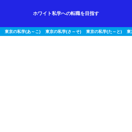
ホワイト私学への転職を目指す
東京の私学(あ～こ)
東京の私学(さ～そ)
東京の私学(た～と)
東