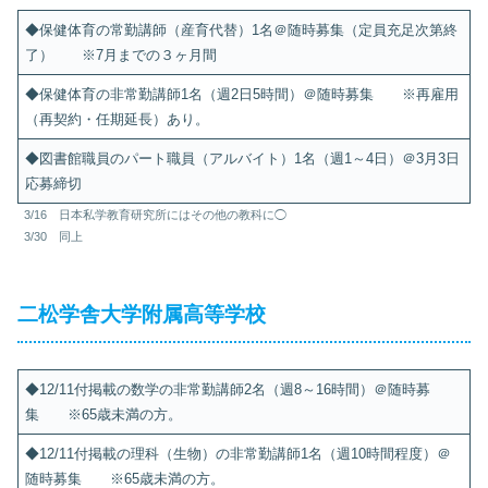
◆保健体育の常勤講師（産育代替）1名＠随時募集（定員充足次第終
了） ※7月までの３ヶ月間
◆保健体育の非常勤講師1名（週2日5時間）＠随時募集 ※再雇用
（再契約・任期延長）あり。
◆図書館職員のパート職員（アルバイト）1名（週1～4日）＠3月3日
応募締切
3/16 日本私学教育研究所にはその他の教科に◯
3/30 同上
二松学舎大学附属高等学校
◆12/11付掲載の数学の非常勤講師2名（週8～16時間）＠随時募
集 ※65歳未満の方。
◆12/11付掲載の理科（生物）の非常勤講師1名（週10時間程度）＠
随時募集 ※65歳未満の方。