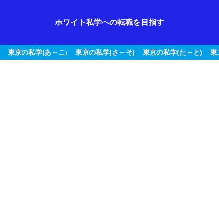
ホワイト私学への転職を目指す
東京の私学(あ～こ)
東京の私学(さ～そ)
東京の私学(た～と)
東