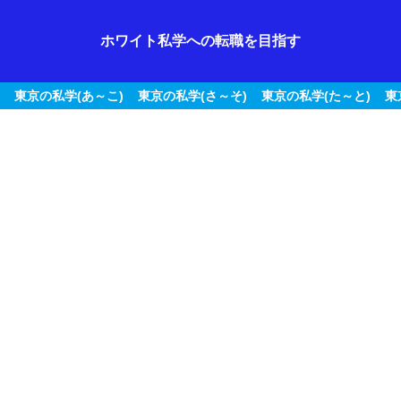
ホワイト私学への転職を目指す
東京の私学(あ～こ)
東京の私学(さ～そ)
東京の私学(た～と)
東