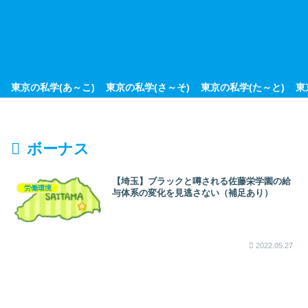
東京の私学(あ～こ)
東京の私学(さ～そ)
東京の私学(た～と)
東
ボーナス
【埼玉】ブラックと噂される佐藤栄学園の給
労働環境
与体系の変化を見逃さない（補足あり）
2022.05.27