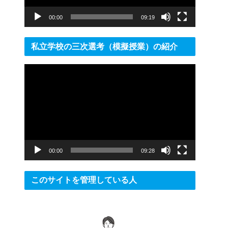
ー
00:00
09:19
私立学校の三次選考（模擬授業）の紹介
動
画
プ
レ
ー
ヤ
ー
00:00
09:28
このサイトを管理している人