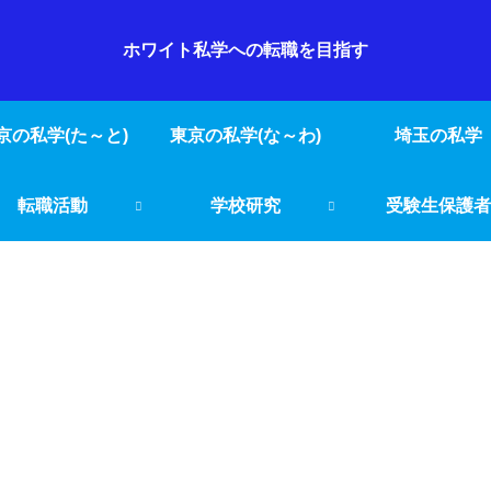
ホワイト私学への転職を目指す
京の私学(た～と)
東京の私学(な～わ)
埼玉の私学
転職活動
学校研究
受験生保護者