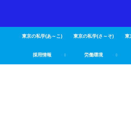
東京の私学(あ～こ)
東京の私学(さ～そ)
東
採用情報
労働環境