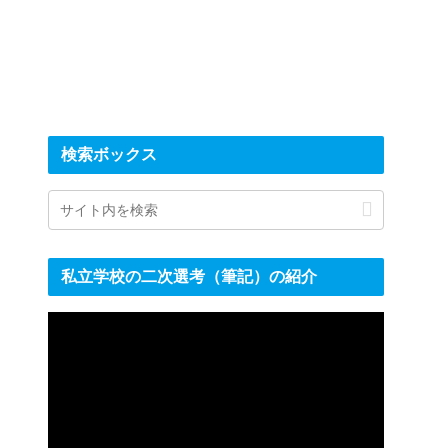
検索ボックス
私立学校の二次選考（筆記）の紹介
動
画
プ
レ
ー
ヤ