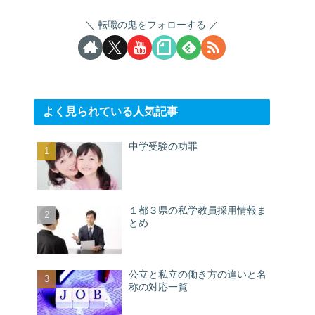
転職の鬼をフォローする
よく見られている人気記事
中学受験の功罪
１都３県の私学教員採用情報ま
とめ
公立と私立の働き方の違いと名
称の対応一覧