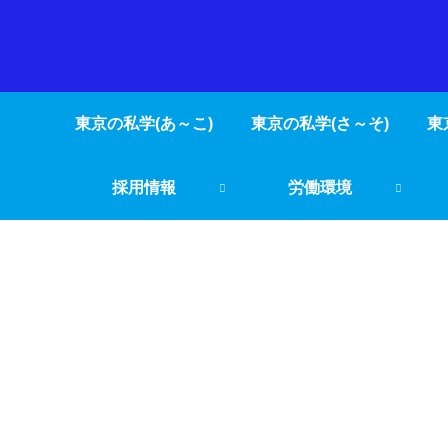
東京の私学(あ～こ)
東京の私学(さ～そ)
東
採用情報
労働環境