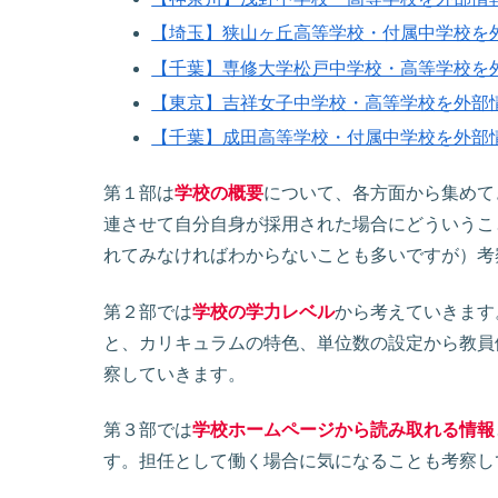
【埼玉】狭山ヶ丘高等学校・付属中学校を
【千葉】専修大学松戸中学校・高等学校を
【東京】吉祥女子中学校・高等学校を外部
【千葉】成田高等学校・付属中学校を外部
第１部は
学校の概要
について、各方面から集めて
連させて自分自身が採用された場合にどういうこ
れてみなければわからないことも多いですが）考
第２部では
学校の学力レベル
から考えていきます
と、カリキュラムの特色、単位数の設定から教員
察していきます。
第３部では
学校ホームページから読み取れる情報
す。担任として働く場合に気になることも考察し