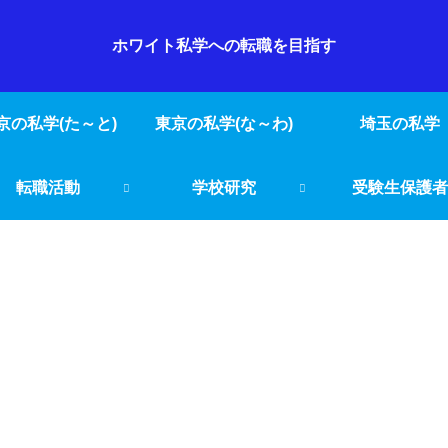
ホワイト私学への転職を目指す
京の私学(た～と)
東京の私学(な～わ)
埼玉の私学
転職活動
学校研究
受験生保護者