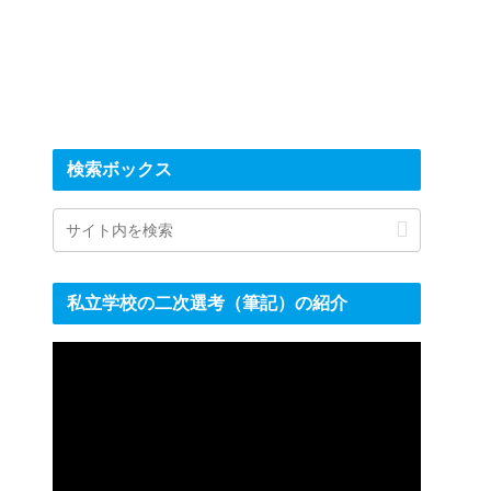
検索ボックス
私立学校の二次選考（筆記）の紹介
動
画
プ
レ
ー
ヤ