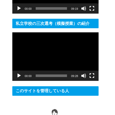
ー
00:00
09:19
私立学校の三次選考（模擬授業）の紹介
動
画
プ
レ
ー
ヤ
ー
00:00
09:28
このサイトを管理している人