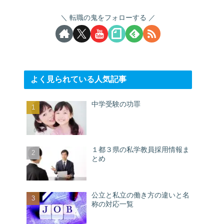
転職の鬼をフォローする
よく見られている人気記事
中学受験の功罪
１都３県の私学教員採用情報ま
とめ
公立と私立の働き方の違いと名
称の対応一覧