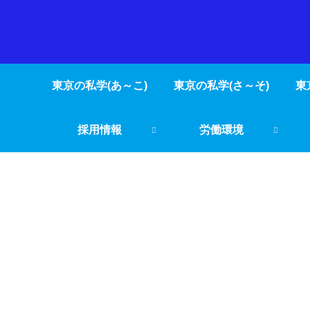
東京の私学(あ～こ)
東京の私学(さ～そ)
東
採用情報
労働環境