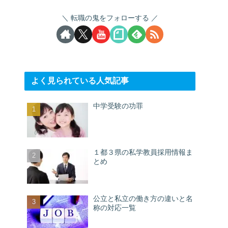
転職の鬼をフォローする
よく見られている人気記事
中学受験の功罪
１都３県の私学教員採用情報ま
とめ
公立と私立の働き方の違いと名
称の対応一覧