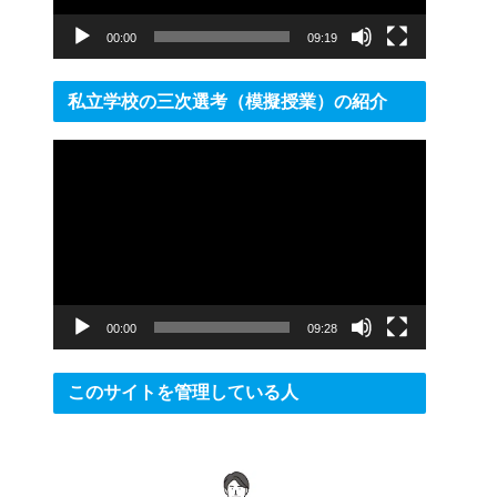
ー
00:00
09:19
私立学校の三次選考（模擬授業）の紹介
動
画
プ
レ
ー
ヤ
ー
00:00
09:28
このサイトを管理している人