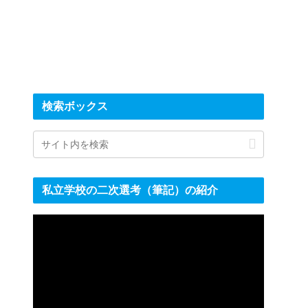
検索ボックス
私立学校の二次選考（筆記）の紹介
動
画
プ
レ
ー
ヤ