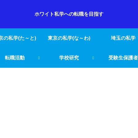
ホワイト私学への転職を目指す
京の私学(た～と)
東京の私学(な～わ)
埼玉の私学
転職活動
学校研究
受験生保護者