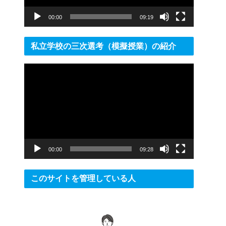
ー
00:00
09:19
私立学校の三次選考（模擬授業）の紹介
動
画
プ
レ
ー
ヤ
ー
00:00
09:28
このサイトを管理している人