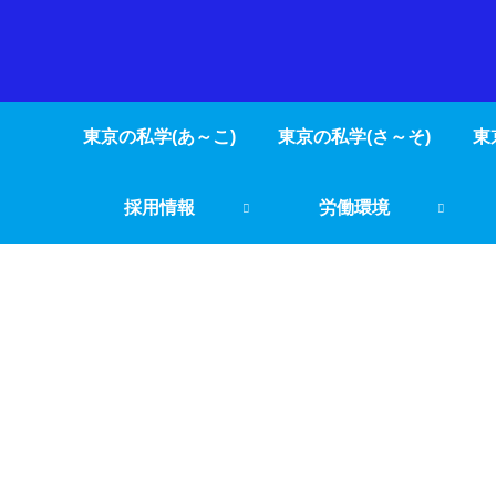
東京の私学(あ～こ)
東京の私学(さ～そ)
東
採用情報
労働環境