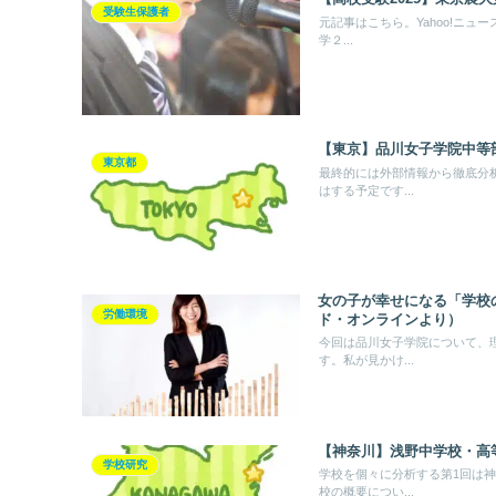
受験生保護者
元記事はこちら。Yahoo!ニ
学２...
【東京】品川女子学院中等
東京都
最終的には外部情報から徹底分
はする予定です...
女の子が幸せになる「学校
労働環境
ド・オンラインより）
今回は品川女子学院について、
す。私が見かけ...
【神奈川】浅野中学校・高
学校研究
学校を個々に分析する第1回は
校の概要につい...