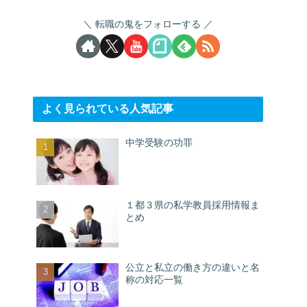
転職の鬼をフォローする
よく見られている人気記事
中学受験の功罪
１都３県の私学教員採用情報ま
とめ
公立と私立の働き方の違いと名
称の対応一覧