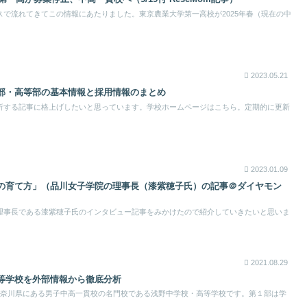
ュースで流れてきてこの情報にあたりました。東京農業大学第一高校が2025年春（現在の中
2023.05.21
部・高等部の基本情報と採用情報のまとめ
析する記事に格上げしたいと思っています。学校ホームページはこちら。定期的に更新
2023.01.09
の育て方」（品川女子学院の理事長（漆紫穂子氏）の記事＠ダイヤモン
理事長である漆紫穂子氏のインタビュー記事をみかけたので紹介していきたいと思いま
2021.08.29
等学校を外部情報から徹底分析
神奈川県にある男子中高一貫校の名門校である浅野中学校・高等学校です。第１部は学