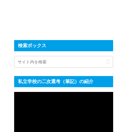
検索ボックス
私立学校の二次選考（筆記）の紹介
動
画
プ
レ
ー
ヤ