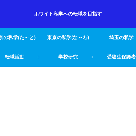
ホワイト私学への転職を目指す
京の私学(た～と)
東京の私学(な～わ)
埼玉の私学
転職活動
学校研究
受験生保護者