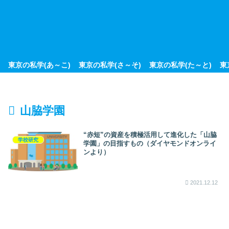
東京の私学(あ～こ)
東京の私学(さ～そ)
東京の私学(た～と)
東
山脇学園
“赤短”の資産を積極活用して進化した「山脇
学校研究
学園」の目指すもの（ダイヤモンドオンライ
ンより）
2021.12.12