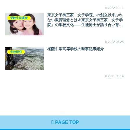
2022.10.11
東京女子御三家「女子学院」の創立以来ぶれ
受験生保護者
ない教育理念とは＆東京女子御三家「女子学
院」の学校文化――生徒同士が語り合い育む
（ダイヤモンド・オンライン）
2022.05.25
桜蔭中学高等学校の時事記事紹介
学校研究
2021.06.14
PAGE TOP