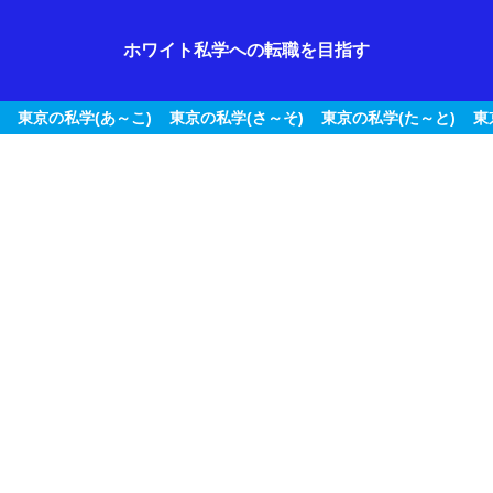
ホワイト私学への転職を目指す
東京の私学(あ～こ)
東京の私学(さ～そ)
東京の私学(た～と)
東