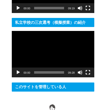
ー
00:00
09:19
私立学校の三次選考（模擬授業）の紹介
動
画
プ
レ
ー
ヤ
ー
00:00
09:28
このサイトを管理している人