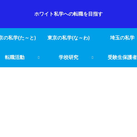
ホワイト私学への転職を目指す
京の私学(た～と)
東京の私学(な～わ)
埼玉の私学
転職活動
学校研究
受験生保護者