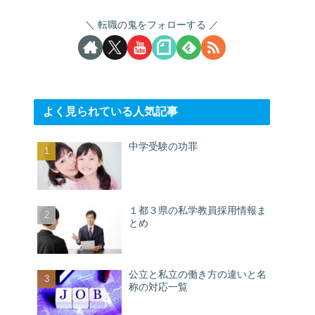
転職の鬼をフォローする
よく見られている人気記事
中学受験の功罪
１都３県の私学教員採用情報ま
とめ
公立と私立の働き方の違いと名
称の対応一覧