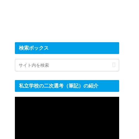
検索ボックス
私立学校の二次選考（筆記）の紹介
動
画
プ
レ
ー
ヤ