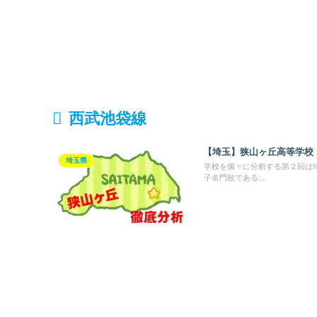
西武池袋線
【埼玉】狭山ヶ丘高等学校
埼玉県
学校を個々に分析する第２回は
子名門校である...