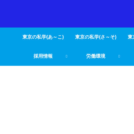
東京の私学(あ～こ)
東京の私学(さ～そ)
東
採用情報
労働環境