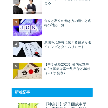
とめ
公立と私立の働き方の違いと名
称の対応一覧
退職を現任校に伝える最適なタ
イミングとタイムリミット
【中学受験2023】都内私立中
の2次募集は富士見丘など30校
（2/1付 発表）
新着記事
【神奈川】逗子開成中学