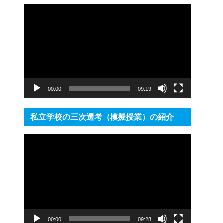
動
画
プ
レ
ー
ヤ
ー
00:00
09:19
私立学校の三次選考（模擬授業）の紹介
動
画
プ
レ
ー
ヤ
ー
00:00
09:28