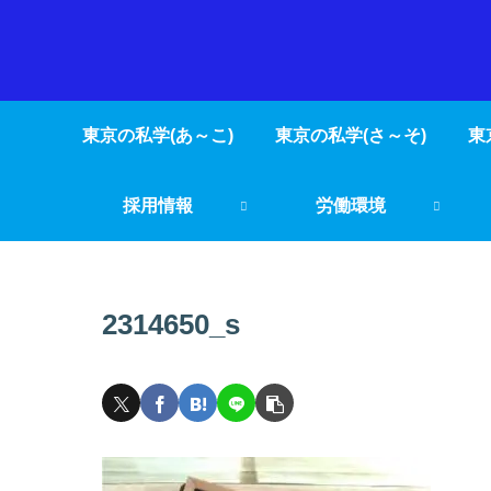
東京の私学(あ～こ)
東京の私学(さ～そ)
東
採用情報
労働環境
2314650_s