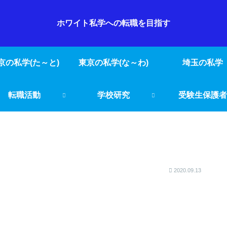
ホワイト私学への転職を目指す
京の私学(た～と)
東京の私学(な～わ)
埼玉の私学
転職活動
学校研究
受験生保護者
2020.09.13