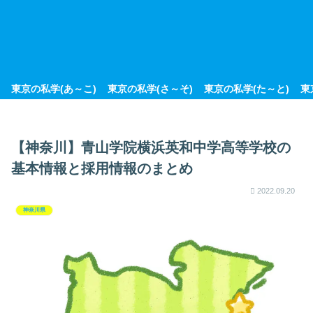
東京の私学(あ～こ)
東京の私学(さ～そ)
東京の私学(た～と)
東
【神奈川】青山学院横浜英和中学高等学校の
基本情報と採用情報のまとめ
2022.09.20
神奈川県