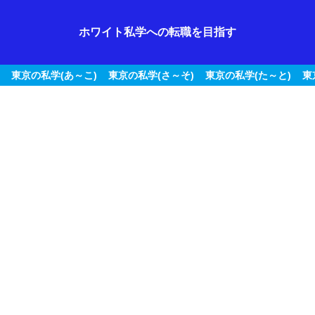
ホワイト私学への転職を目指す
東京の私学(あ～こ)
東京の私学(さ～そ)
東京の私学(た～と)
東