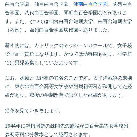
白百合学園、仙台白百合学園、
湘南白百合学園
、函嶺白百
合学園、八代白百合学園、関町白百合学園などがありま
す。また、かつては仙台白百合短期大学、白百合短期大学
（湘南）、函嶺白百合学園幼稚園もありました。
基本的には、カトリックのミッションスクールで、女子校
で中高一貫校になります。かつては幼稚園もあり、小学校
では男児募集もしていたようです。
なお、函嶺とは箱根の異名のことです。太平洋戦争の末期
に、東京の白百合高等女学校や附属初等科が疎開してた経
緯があり、戦後の学制改革で独立した経緯があります。
沿革を見ていきましょう。
1944年に箱根強羅の疎開先の施設が白百合高等女学校附
属初等科の分教場として認可されます。