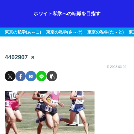
ホワイト私学への転職を目指す
東京の私学(あ～こ)
東京の私学(さ～そ)
東京の私学(た～と)
東
4402907_s
2023.03.29