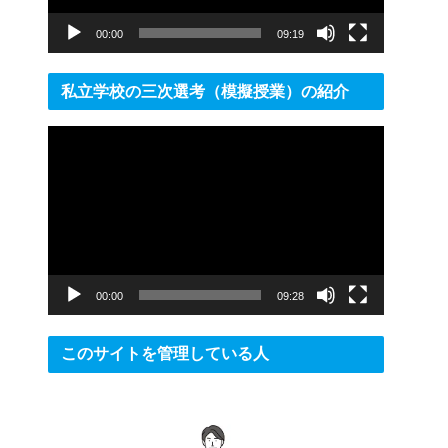
ー
00:00
09:19
私立学校の三次選考（模擬授業）の紹介
動
画
プ
レ
ー
ヤ
ー
00:00
09:28
このサイトを管理している人