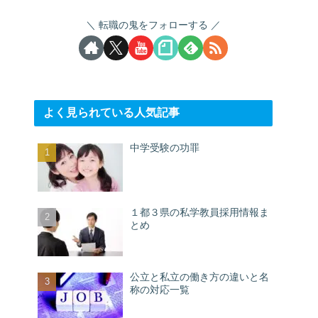
転職の鬼をフォローする
よく見られている人気記事
中学受験の功罪
１都３県の私学教員採用情報ま
とめ
公立と私立の働き方の違いと名
称の対応一覧