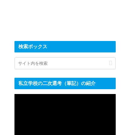
検索ボックス
私立学校の二次選考（筆記）の紹介
動
画
プ
レ
ー
ヤ