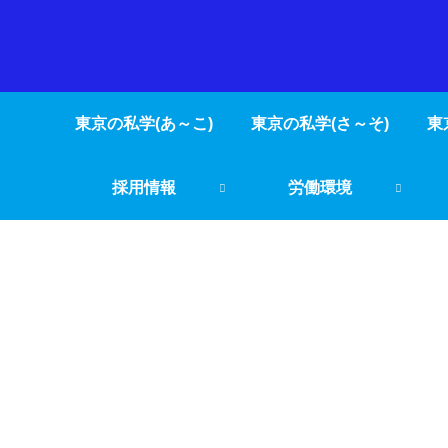
東京の私学(あ～こ)
東京の私学(さ～そ)
東
採用情報
労働環境