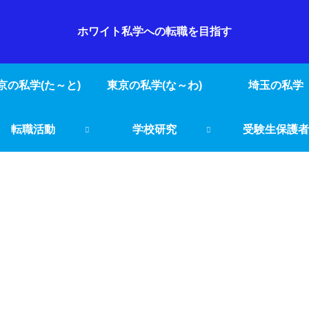
ホワイト私学への転職を目指す
京の私学(た～と)
東京の私学(な～わ)
埼玉の私学
転職活動
学校研究
受験生保護者