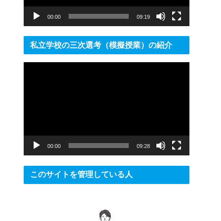
ー
00:00
09:19
私立学校の三次選考（模擬授業）の紹介
動
画
プ
レ
ー
ヤ
ー
00:00
09:28
このサイトを管理している人