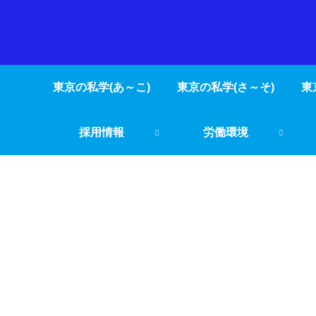
東京の私学(あ～こ)
東京の私学(さ～そ)
東
採用情報
労働環境