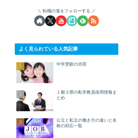
転職の鬼をフォローする
よく見られている人気記事
中学受験の功罪
１都３県の私学教員採用情報ま
とめ
公立と私立の働き方の違いと名
称の対応一覧