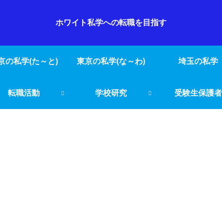
ホワイト私学への転職を目指す
京の私学(た～と)
東京の私学(な～わ)
埼玉の私学
転職活動
学校研究
受験生保護者