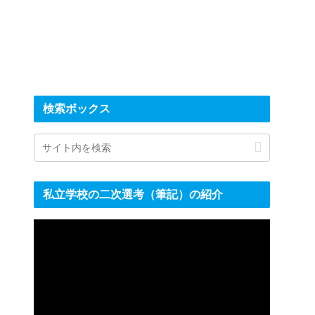
検索ボックス
私立学校の二次選考（筆記）の紹介
動
画
プ
レ
ー
ヤ