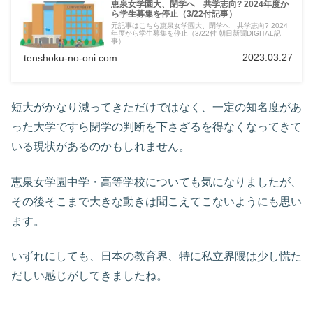
恵泉女学園大、閉学へ 共学志向? 2024年度か
ら学生募集を停止（3/22付記事）
元記事はこちら恵泉女学園大、閉学へ 共学志向? 2024
年度から学生募集を停止（3/22付 朝日新聞DIGITAL記
事）...
2023.03.27
tenshoku-no-oni.com
短大がかなり減ってきただけではなく、一定の知名度があ
った大学ですら閉学の判断を下さざるを得なくなってきて
いる現状があるのかもしれません。
恵泉女学園中学・高等学校についても気になりましたが、
その後そこまで大きな動きは聞こえてこないようにも思い
ます。
いずれにしても、日本の教育界、特に私立界隈は少し慌た
だしい感じがしてきましたね。