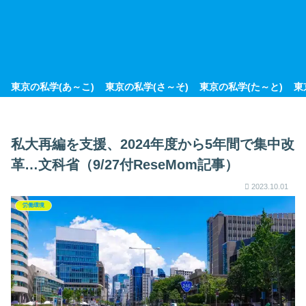
東京の私学(あ～こ)
東京の私学(さ～そ)
東京の私学(た～と)
東
私大再編を支援、2024年度から5年間で集中改
革…文科省（9/27付ReseMom記事）
2023.10.01
労働環境