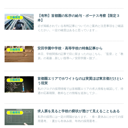
【有料】首都圏の私学の給与・ボーナス考察【限定３
労働環境
本】
必ず掲載されている有料記事についてのご案内と注意事項をご確認
ください。一定の確度はあると思っています...
安田学園中学校・高等学校の特集記事から
労働環境
本日、学校関係の記事で目に留まったのはこちら。「監督」と「教
員」の葛藤…新しい指導へ／安田学園＜脱ブ...
首都圏エリアでホワイトなのは実質ほぼ東京都だけとい
労働環境
う現実
私のブログの採用情報では首都圏エリアの求人情報を確認して、待
遇や応募期限、教科などの情報を追加して少...
求人票を見ると学校の窮状が透けて見えることもある
労働環境
私学の採用には一定の間隔があります。・春～夏休みにかけての採
用選考。・夏から冬休み前、年内の採用選考...