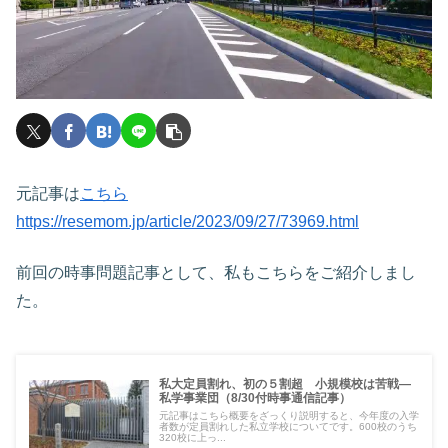
元記事は
こちら
https://resemom.jp/article/2023/09/27/73969.html
前回の時事問題記事として、私もこちらをご紹介しまし
た。
私大定員割れ、初の５割超 小規模校は苦戦―
私学事業団（8/30付時事通信記事）
元記事はこちら概要をざっくり説明すると、今年度の入学
者数が定員割れした私立学校についてです。600校のうち
320校に上っ...