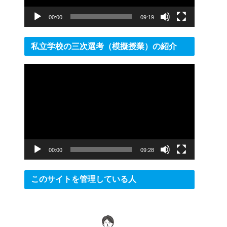
ー
00:00
09:19
私立学校の三次選考（模擬授業）の紹介
動
画
プ
レ
ー
ヤ
ー
00:00
09:28
このサイトを管理している人