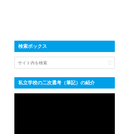
検索ボックス
私立学校の二次選考（筆記）の紹介
動
画
プ
レ
ー
ヤ