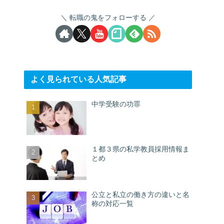
転職の鬼をフォローする
よく見られている人気記事
中学受験の功罪
１都３県の私学教員採用情報ま
とめ
公立と私立の働き方の違いと名
称の対応一覧