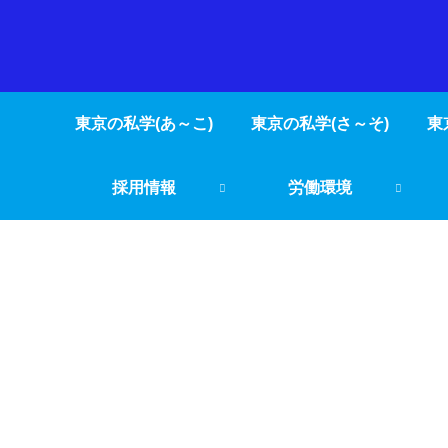
東京の私学(あ～こ)
東京の私学(さ～そ)
東
採用情報
労働環境