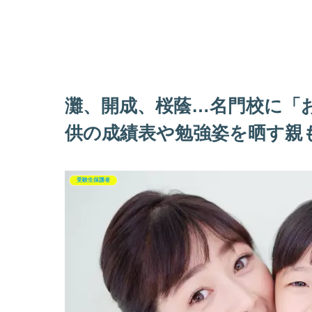
灘、開成、桜蔭…名門校に「お
供の成績表や勉強姿を晒す親も
受験生保護者