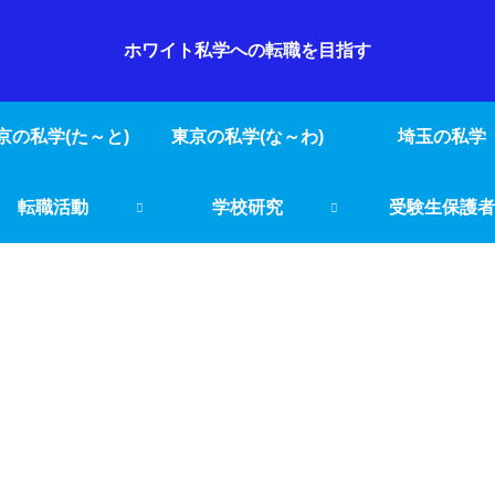
ホワイト私学への転職を目指す
京の私学(た～と)
東京の私学(な～わ)
埼玉の私学
転職活動
学校研究
受験生保護者