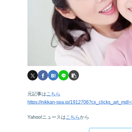
元記事は
こちら
https://nikkan-spa.jp/1912706?cx_clicks_art_mdl=2
Yahoo!ニュースは
こちら
から