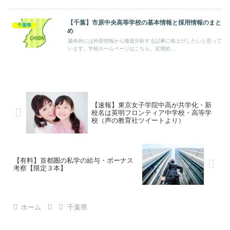
【千葉】市原中央高等学校の基本情報と採用情報のまと
千葉県
め
最終的には外部情報から徹底分析する記事に格上げしたいと思って
います。学校ホームページはこちら。定期的...
【速報】東京女子学院中高が共学化・新
校名は英明フロンティア中学校・高等学
校（声の教育社ツイートより）
【有料】首都圏の私学の給与・ボーナス
考察【限定３本】
ホーム
千葉県