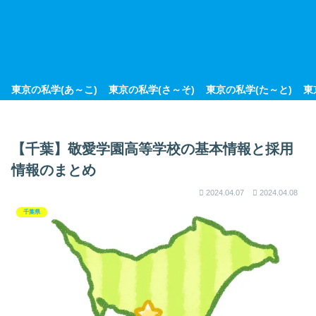
東京の私学(あ～こ)
東京の私学(さ～そ)
東京の私学(た～と)
東
【千葉】敬愛学園高等学校の基本情報と採用
情報のまとめ
2024.04.07
2024.04.08
千葉県