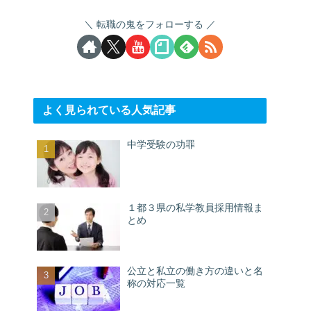
転職の鬼をフォローする
よく見られている人気記事
中学受験の功罪
１都３県の私学教員採用情報ま
とめ
公立と私立の働き方の違いと名
称の対応一覧