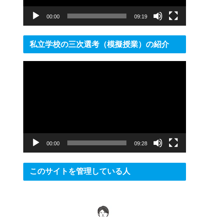
ー
00:00
09:19
私立学校の三次選考（模擬授業）の紹介
動
画
プ
レ
ー
ヤ
ー
00:00
09:28
このサイトを管理している人