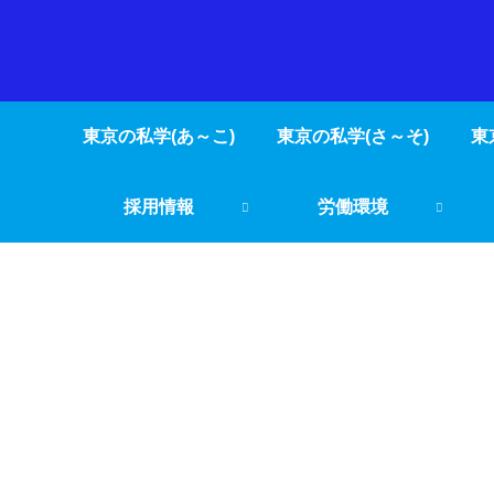
東京の私学(あ～こ)
東京の私学(さ～そ)
東
採用情報
労働環境