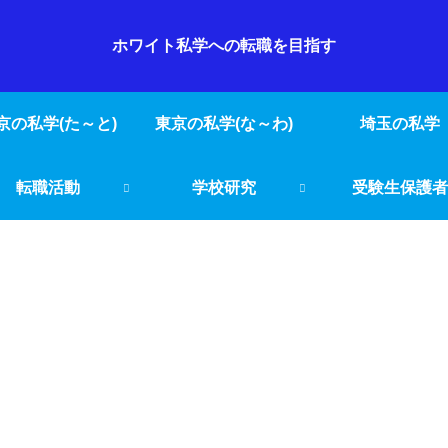
ホワイト私学への転職を目指す
京の私学(た～と)
東京の私学(な～わ)
埼玉の私学
転職活動
学校研究
受験生保護者