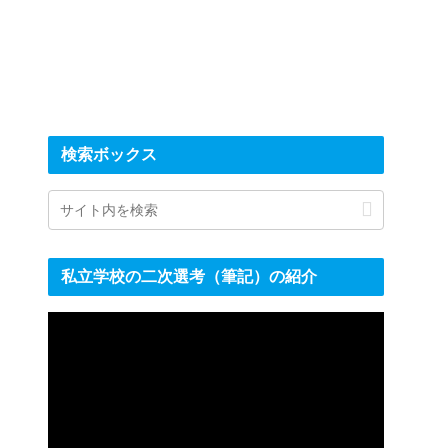
検索ボックス
私立学校の二次選考（筆記）の紹介
動
画
プ
レ
ー
ヤ