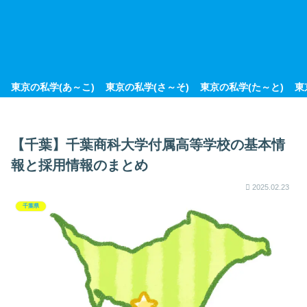
東京の私学(あ～こ)
東京の私学(さ～そ)
東京の私学(た～と)
東
【千葉】千葉商科大学付属高等学校の基本情
報と採用情報のまとめ
2025.02.23
千葉県