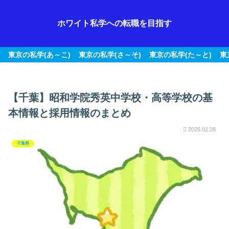
ホワイト私学への転職を目指す
東京の私学(あ～こ)
東京の私学(さ～そ)
東京の私学(た～と)
東
【千葉】昭和学院秀英中学校・高等学校の基
本情報と採用情報のまとめ
2025.02.28
千葉県