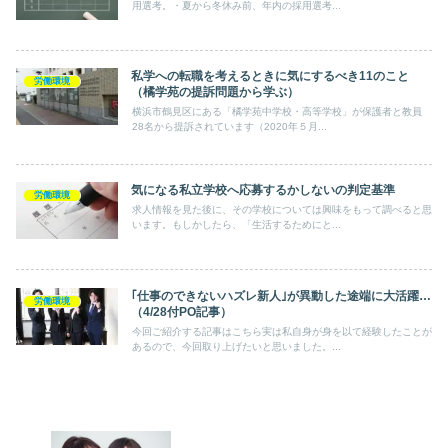
用選考。・夏から冬休み前、年内の採用選考...
私学への転職を考えるときに気にするべき11のこと
労働環境
（橘学苑の提訴問題から学ぶ）
横浜市鶴見区にある「橘学苑中学校・高等学校」が保護者と教員
28名から提訴されています（2020年５月...
気になる私立学校へ応募するかしないの判定基準
労働環境
求人情報を見た後に、その学校については興味をもって調べると思
います。もしかしたら、「生活するためにと...
｢仕事のできないハズレ新人｣が異動した途端に大活躍…
労働環境
（4/28付PO記事）
今回ご紹介する記事はこちら実は私自身が身を以て経験したことが
あるので、今回取り上げたいと思いました。...