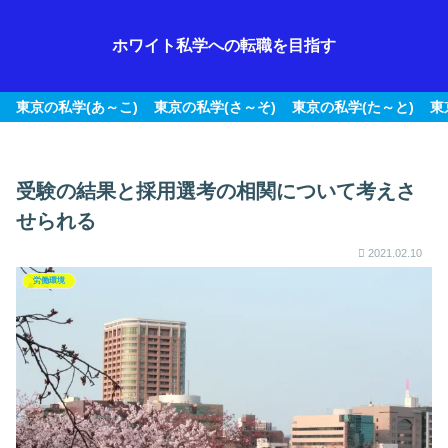
ホワイト私学への転職を目指す
東京の私学(あ～こ)
東京の私学(さ～そ)
東京の私学(た～と)
東
受験の結果と採用選考の相関について考えさ
せられる
2021.02.10
労働環境