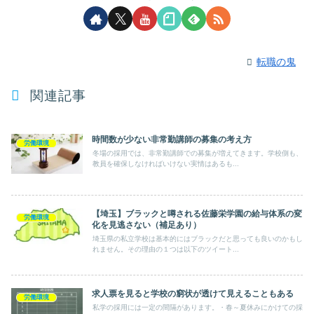
転職の鬼
関連記事
時間数が少ない非常勤講師の募集の考え方
労働環境
冬場の採用では、非常勤講師での募集が増えてきます。学校側も、
教員を確保しなければいけない実情はあるも...
【埼玉】ブラックと噂される佐藤栄学園の給与体系の変
労働環境
化を見逃さない（補足あり）
埼玉県の私立学校は基本的にはブラックだと思っても良いのかもし
れません。その理由の１つは以下のツイート...
求人票を見ると学校の窮状が透けて見えることもある
労働環境
私学の採用には一定の間隔があります。・春～夏休みにかけての採