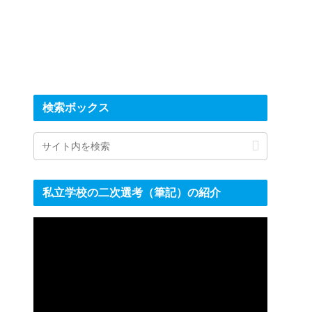
検索ボックス
私立学校の二次選考（筆記）の紹介
動
画
プ
レ
ー
ヤ