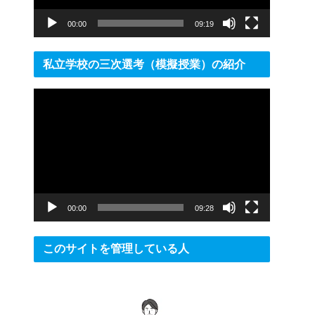
ー
00:00
09:19
私立学校の三次選考（模擬授業）の紹介
動
画
プ
レ
ー
ヤ
ー
00:00
09:28
このサイトを管理している人