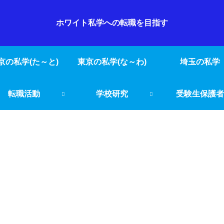
ホワイト私学への転職を目指す
京の私学(た～と)
東京の私学(な～わ)
埼玉の私学
転職活動
学校研究
受験生保護者