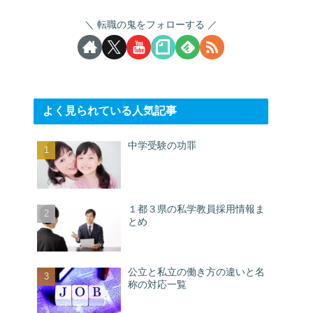
転職の鬼をフォローする
よく見られている人気記事
中学受験の功罪
１都３県の私学教員採用情報ま
とめ
公立と私立の働き方の違いと名
称の対応一覧