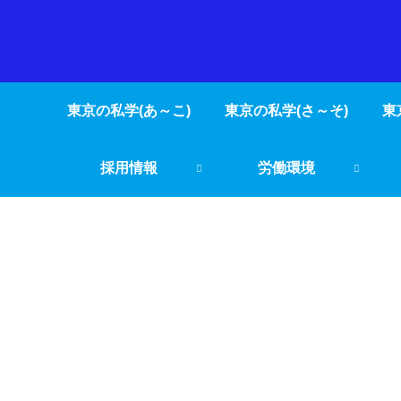
東京の私学(あ～こ)
東京の私学(さ～そ)
東
採用情報
労働環境