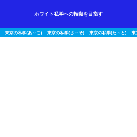
ホワイト私学への転職を目指す
東京の私学(あ～こ)
東京の私学(さ～そ)
東京の私学(た～と)
東