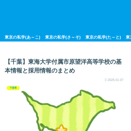
東京の私学(あ～こ)
東京の私学(さ～そ)
東京の私学(た～と)
東
【千葉】東海大学付属市原望洋高等学校の基
本情報と採用情報のまとめ
2025.01.07
千葉県