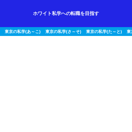
ホワイト私学への転職を目指す
東京の私学(あ～こ)
東京の私学(さ～そ)
東京の私学(た～と)
東