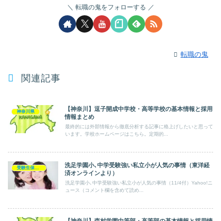
転職の鬼をフォローする
転職の鬼
関連記事
【神奈川】逗子開成中学校・高等学校の基本情報と採用
神奈川県
情報まとめ
最終的には外部情報から徹底分析する記事に格上げしたいと思って
います。学校ホームページはこちら。定期的...
洗足学園小､中学受験強い私立小が人気の事情（東洋経
受験生保護者
済オンラインより）
洗足学園小､中学受験強い私立小が人気の事情（11/4付）Yahoo!ニ
ュース（コメント欄を含めて読め...