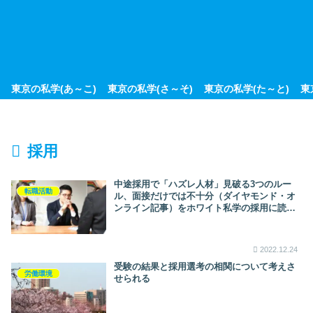
東京の私学(あ～こ)
東京の私学(さ～そ)
東京の私学(た～と)
東
採用
中途採用で「ハズレ人材」見破る3つのルー
転職活動
ル、面接だけでは不十分（ダイヤモンド・オ
ンライン記事）をホワイト私学の採用に読み
替えて考察する
2022.12.24
受験の結果と採用選考の相関について考えさ
労働環境
せられる