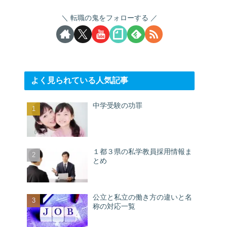
転職の鬼をフォローする
よく見られている人気記事
中学受験の功罪
１都３県の私学教員採用情報ま
とめ
公立と私立の働き方の違いと名
称の対応一覧