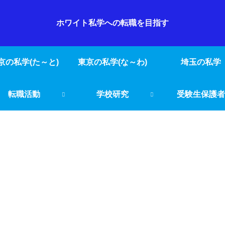
ホワイト私学への転職を目指す
京の私学(た～と)
東京の私学(な～わ)
埼玉の私学
転職活動
学校研究
受験生保護者