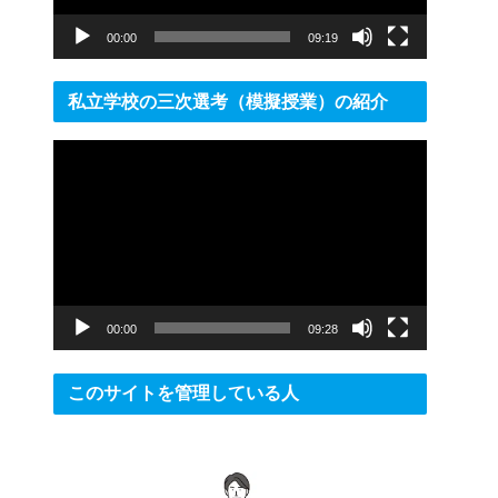
ー
00:00
09:19
私立学校の三次選考（模擬授業）の紹介
動
画
プ
レ
ー
ヤ
ー
00:00
09:28
このサイトを管理している人