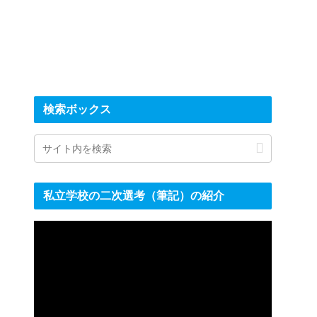
検索ボックス
私立学校の二次選考（筆記）の紹介
動
画
プ
レ
ー
ヤ