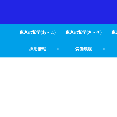
東京の私学(あ～こ)
東京の私学(さ～そ)
東
採用情報
労働環境