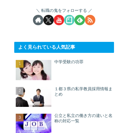
転職の鬼をフォローする
よく見られている人気記事
中学受験の功罪
１都３県の私学教員採用情報ま
とめ
公立と私立の働き方の違いと名
称の対応一覧