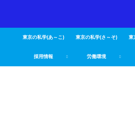
東京の私学(あ～こ)
東京の私学(さ～そ)
東
採用情報
労働環境