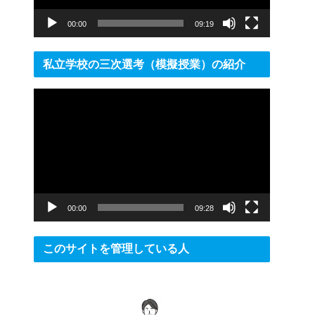
ー
00:00
09:19
私立学校の三次選考（模擬授業）の紹介
動
画
プ
レ
ー
ヤ
ー
00:00
09:28
このサイトを管理している人