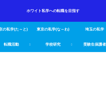
ホワイト私学への転職を目指す
京の私学(た～と)
東京の私学(な～わ)
埼玉の私学
転職活動
学校研究
受験生保護者