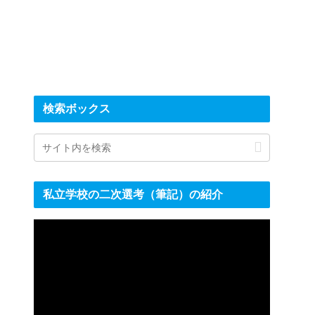
検索ボックス
私立学校の二次選考（筆記）の紹介
動
画
プ
レ
ー
ヤ