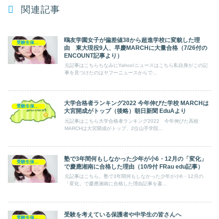
関連記事
鴎友学園女子が偏差値38から超進学校に変貌した理
受験生保護者
由 東大現役9人、早慶MARCHに大量合格（7/26付の
ENCOUNT記事より）
元記事はこちらちなみにYahoo!ニュースはこちら私自身がこの記
事を見つけたのはヤフーニュースからで...
大学合格者ランキング2022 今年伸びた学校 MARCHは
受験生保護者
大宮開成がトップ（後略）朝日新聞 EduAより
元記事はこちら大学合格者ランキング2022 今年伸びた高校
MARCHは大宮開成がトップ、2位山手学院...
塾で3年間何もしなかった少年が小6・12月の「変化」
受験生保護者
で慶應湘南に合格した理由（10/9付 FRau edu記事）
元記事はこちら。塾で3年間何もしなかった少年が小6・12月の
「変化」で慶應湘南に合格した理由記事を書...
受験を考えている保護者や中学生の皆さんへ
受験生保護者