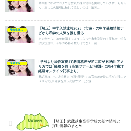
基本的に私のブログでは教員の採用情報を掲載しています。もちろ
ん、主にこの情報に触れて欲しいのは、応募...
【埼玉】中学入試速報2023（市進）の中学受験情報ナ
受験生保護者
ビから私学の人気を推し量る
ある年から、毎年確認するようになった市進学院の主要私立中学入
試状況速報。今年の応募者数だけでなく、前...
｢学歴より経験重視｣で教育格差が逆に広がる理由-アメ
受験生保護者
リカでは｢経験を買う高額ツアー｣が浸透-（10/4付東洋
経済オンライン記事より）
元記事はこちら｢学歴より経験重視｣で教育格差が逆に広がる理由ア
メリカでは｢経験を買う高額ツアー｣が浸...
【埼玉】武蔵越生高等学校の基本情報と
採用情報のまとめ