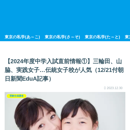
東京の私学(あ～こ)
東京の私学(さ～そ)
東京の私学(た～と)
東
【2024年度中学入試直前情報①】三輪田、山
脇、実践女子…伝統女子校が人気（12/21付朝
日新聞EduA記事）
2023.12.30
受験生保護者