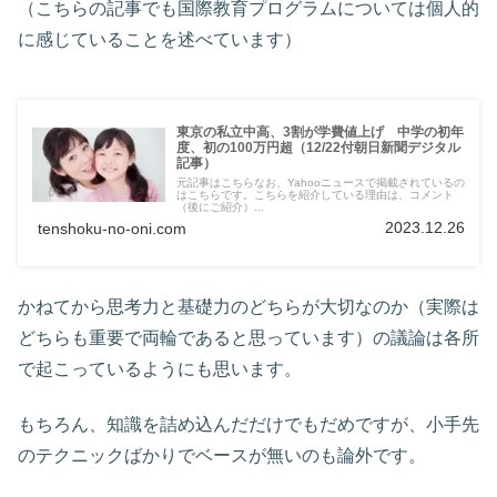
（こちらの記事でも国際教育プログラムについては個人的
に感じていることを述べています）
東京の私立中高、3割が学費値上げ 中学の初年
度、初の100万円超（12/22付朝日新聞デジタル
記事）
元記事はこちらなお、Yahooニュースで掲載されているの
はこちらです。こちらを紹介している理由は、コメント
（後にご紹介）...
2023.12.26
tenshoku-no-oni.com
かねてから思考力と基礎力のどちらが大切なのか（実際は
どちらも重要で両輪であると思っています）の議論は各所
で起こっているようにも思います。
もちろん、知識を詰め込んだだけでもだめですが、小手先
のテクニックばかりでベースが無いのも論外です。