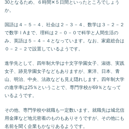
30となるため、６時間✕５日間といったところでしょう
か。
国語は４－５－４、社会は２－３－４、数学は３－２－２
で数学ⅠAまで、理科は２－０－０で科学と人間生活の
み、英語は５－４－４となっています。なお、家庭総合は
０－２－２で設置しているようです。
進学先として、四年制大学は十文字学園女子、淑徳、実践
女子、跡見学園女子などもありますが、東洋、日本、青
山、明治、中央、法政なども見え隠れします。四年制大学
の進学率は25％ということで、専門学校が69％となって
いるようです。
その他、専門学校や就職も一定数います。就職先は城北信
用金庫など地元密着のものもありそうですが、その他にも
名前を聞く企業もかなりあるようです。