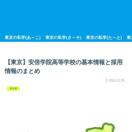
東京の私学(あ～こ)
東京の私学(さ～そ)
東京の私学(た～と)
東
【東京】安倍学院高等学校の基本情報と採用
情報のまとめ
2024.12.28
東京都