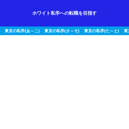
ホワイト私学への転職を目指す
東京の私学(あ～こ)
東京の私学(さ～そ)
東京の私学(た～と)
東