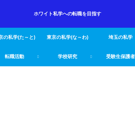
ホワイト私学への転職を目指す
京の私学(た～と)
東京の私学(な～わ)
埼玉の私学
転職活動
学校研究
受験生保護者