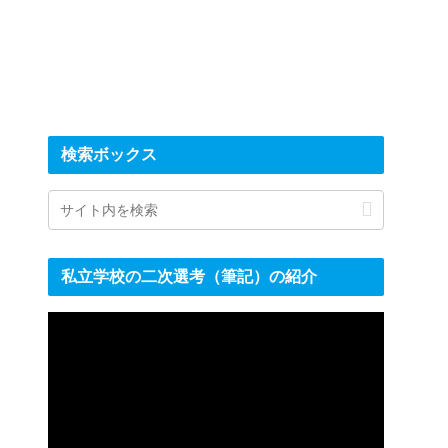
検索ボックス
私立学校の二次選考（筆記）の紹介
動
画
プ
レ
ー
ヤ