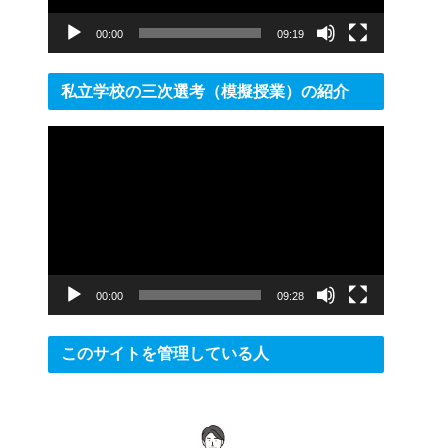
ー
00:00
09:19
私立学校の三次選考（模擬授業）の紹介
動
画
プ
レ
ー
ヤ
ー
00:00
09:28
このサイトを管理している人