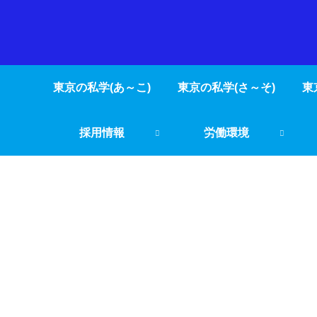
東京の私学(あ～こ)
東京の私学(さ～そ)
東
採用情報
労働環境