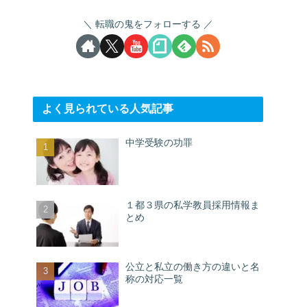
転職の鬼をフォローする
よく見られている人気記事
中学受験の功罪
１都３県の私学教員採用情報ま
とめ
公立と私立の働き方の違いと名
称の対応一覧