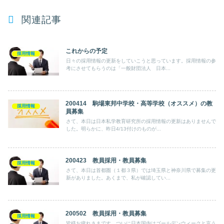
関連記事
これからの予定
採用情報
日々の採用情報の更新をしていこうと思っています。採用情報の参
考にさせてもらうのは「一般財団法人 日本...
200414 駒場東邦中学校・高等学校（オススメ）の教
採用情報
員募集
さて、本日は日本私学教育研究所の採用情報の更新はありませんで
した。明らかに、昨日4/13付けのものが...
200423 教員採用・教員募集
採用情報
さて、本日は首都圏（１都３県）では埼玉県と神奈川県で募集の更
新がありました。あくまで、私が確認してい...
200502 教員採用・教員募集
採用情報
皆様お疲れさまです。ついに日本国内はゴールデンウィークと言う