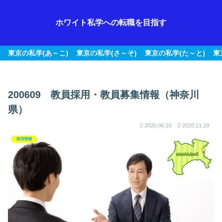
ホワイト私学への転職を目指す
東京の私学(あ～こ)
東京の私学(さ～そ)
東京の私学(た～と)
東
200609 教員採用・教員募集情報（神奈川
県）
2020.06.10
2020.11.19
採用情報