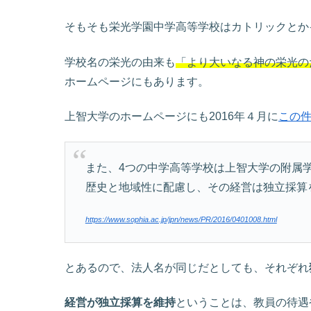
そもそも栄光学園中学高等学校はカトリックとか
学校名の栄光の由来も
「より大いなる神の栄光の
ホームページにもあります。
上智大学のホームページにも2016年４月に
この
また、4つの中学高等学校は上智大学の附属
歴史と地域性に配慮し、その経営は独立採算
https://www.sophia.ac.jp/jpn/news/PR/2016/0401008.html
とあるので、法人名が同じだとしても、それぞれ
経営が独立採算を維持
ということは、教員の待遇