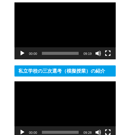
動
画
プ
レ
ー
ヤ
ー
00:00
09:19
私立学校の三次選考（模擬授業）の紹介
動
画
プ
レ
ー
ヤ
ー
00:00
09:28