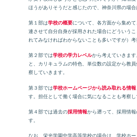
ほうがありそうだと感じたので、神奈川県の場合
第１部は
学校の概要
について、各方面から集めて
連させて自分自身が採用された場合にどういうこ
れてみなければわからないことも多いですが）考
第２部では
学校の学力レベル
から考えていきます
と、カリキュラムの特色、単位数の設定から教員
察していきます。
第３部では
学校ホームページから読み取れる情報
す。担任として働く場合に気になることも考察し
第４部では過去の
採用情報
から遡って、採用情報
す。
なお、栄光学園中学高等学校の場合は、学校ホー