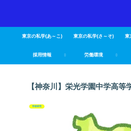
東京の私学(あ～こ)
東京の私学(さ～そ)
東
採用情報
労働環境
【神奈川】栄光学園中学高等
学校研究