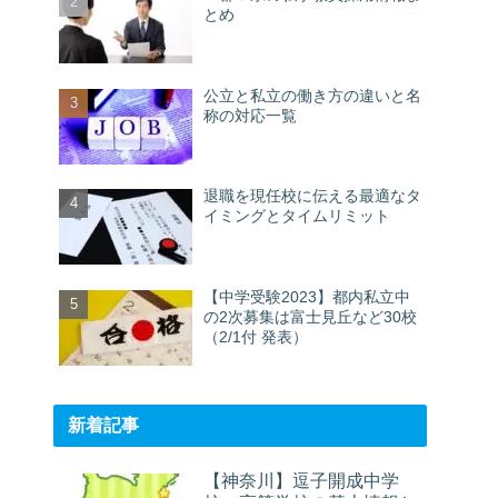
とめ
公立と私立の働き方の違いと名
称の対応一覧
退職を現任校に伝える最適なタ
イミングとタイムリミット
【中学受験2023】都内私立中
の2次募集は富士見丘など30校
（2/1付 発表）
新着記事
【神奈川】逗子開成中学