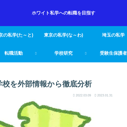
ホワイト私学への転職を目指す
京の私学(た～と)
東京の私学(な～わ)
埼玉の私学
転職活動
学校研究
受験生保護者
学校を外部情報から徹底分析
2022.03.09
2023.01.31